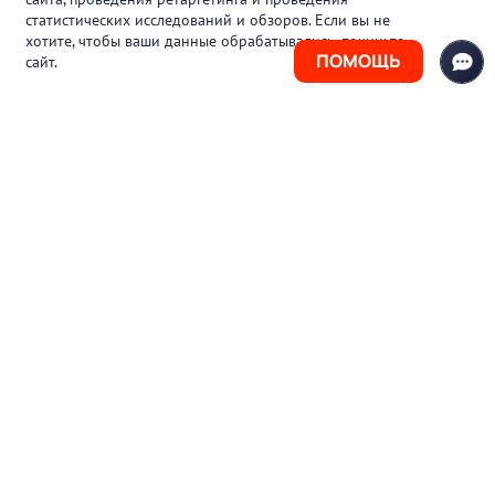
статистических исследований и обзоров. Если вы не
Контакты
хотите, чтобы ваши данные обрабатывались, покиньте
ПОМОЩЬ
сайт.
+7 (925) 411-21-86
Горячая линия
+7 (495) 150-03-69
support@pharmtutor.ru
125167, г. Москва, Ленинградский проспект,
д. 47/2, БЦ «Регус Авион», офис 427
Режим работы: с 10:00 до 18:00 (МСК)
© 2017-2026 ООО «ФАРМКЛУБ»
ИНН 7743805424
ОГРН 1117746012526