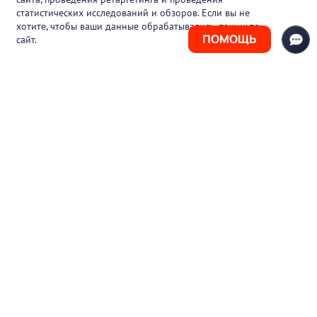
статистических исследований и обзоров. Если вы не
Контакты
хотите, чтобы ваши данные обрабатывались, покиньте
ПОМОЩЬ
сайт.
+7 (925) 411-21-86
Горячая линия
+7 (495) 150-03-69
support@pharmtutor.ru
125167, г. Москва, Ленинградский проспект,
д. 47/2, БЦ «Регус Авион», офис 427
Режим работы: с 10:00 до 18:00 (МСК)
© 2017-2026 ООО «ФАРМКЛУБ»
ИНН 7743805424
ОГРН 1117746012526