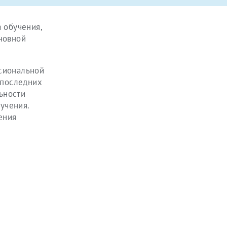
 обучения,
новной
ссиональной
 последних
ьности
учения.
ения