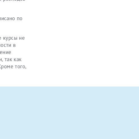
писано по
е курсы не
ости в
чение
, так как
Кроме того,