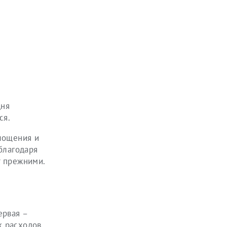
дня
ся.
лощения и
благодаря
т прежними.
ервая –
х расходов