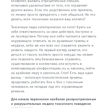
конфликт, вызвать отрицательные эмоции,
испытывая удовольствие от того, что отравляют
другим жизнь. Если это родственник или приятель,
то можно просто прекратить с ним общаться. Но что
делать, если токсичным оказался ваш коллега?
Токсичные люди категорически не хотят брать на
себя ответственность за свои действия, поступки и
их последствия. Потому они либо пытаются заставить
окружающих отвечать за их душевные травмы и
неудачи, либо же изо всех сил стараются ужалить и
уязвить каждого. На первый взгляд кажется, что
деться от такого коллеги просто некуда: мы можем
или позволить ему безнаказанно отравлять
существование в коллективе, или вступить в
изматывающую конфронтацию, ну и, наконец, пойти
на крайнюю меру и уволиться. Стоп! Есть еще один
выход – используя психологические приемы,
продолжать работать бок о бок с токсичным
человеком, не попадая под его отравляющее
влияние.
Для начала перечислим наиболее распространенные
и разрушительные модели токсичного поведения