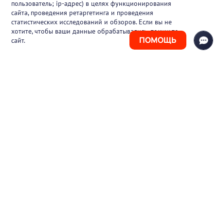
пользователь; ip-адрес) в целях функционирования
Блог
сайта, проведения ретаргетинга и проведения
статистических исследований и обзоров. Если вы не
Контакты
хотите, чтобы ваши данные обрабатывались, покиньте
ПОМОЩЬ
сайт.
+7 (925) 411-21-86
Горячая линия
+7 (495) 150-03-69
support@pharmtutor.ru
125167, г. Москва, Ленинградский проспект,
д. 47/2, БЦ «Регус Авион», офис 427
Режим работы: с 10:00 до 18:00 (МСК)
© 2017-2026 ООО «ФАРМКЛУБ»
ИНН 7743805424
ОГРН 1117746012526