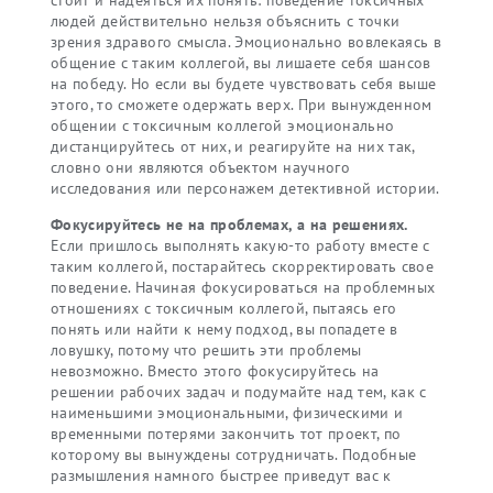
стоит и надеяться их понять: поведение токсичных
людей действительно нельзя объяснить с точки
зрения здравого смысла. Эмоционально вовлекаясь в
общение с таким коллегой, вы лишаете себя шансов
на победу. Но если вы будете чувствовать себя выше
этого, то сможете одержать верх. При вынужденном
общении с токсичным коллегой эмоционально
дистанцируйтесь от них, и реагируйте на них так,
словно они являются объектом научного
исследования или персонажем детективной истории.
Фокусируйтесь не на проблемах, а на решениях.
Если пришлось выполнять какую-то работу вместе с
таким коллегой, постарайтесь скорректировать свое
поведение. Начиная фокусироваться на проблемных
отношениях с токсичным коллегой, пытаясь его
понять или найти к нему подход, вы попадете в
ловушку, потому что решить эти проблемы
невозможно. Вместо этого фокусируйтесь на
решении рабочих задач и подумайте над тем, как с
наименьшими эмоциональными, физическими и
временными потерями закончить тот проект, по
которому вы вынуждены сотрудничать. Подобные
размышления намного быстрее приведут вас к