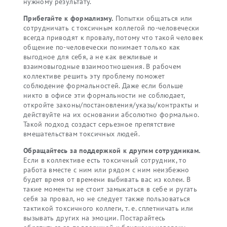
нужному результату.
Прибегайте к формализму.
Попытки общаться или
сотрудничать с токсичным коллегой по-человечески
всегда приводят к провалу, потому что такой человек
общение по-человечески понимает только как
выгодное для себя, а не как вежливые и
взаимовыгодные взаимоотношения. В рабочем
коллективе решить эту проблему поможет
соблюдение формальностей. Даже если больше
никто в офисе эти формальности не соблюдает,
откройте законы/постановления/указы/контракты и
действуйте на их основании абсолютно формально.
Такой подход создаст серьезное препятствие
вмешательствам токсичных людей.
Обращайтесь за поддержкой к другим сотрудникам.
Если в коллективе есть токсичный сотрудник, то
работа вместе с ним или рядом с ним неизбежно
будет время от времени выбивать вас из колеи. В
такие моменты не стоит замыкаться в себе и ругать
себя за провал, но не следует также пользоваться
тактикой токсичного коллеги, т. е. сплетничать или
вызывать других на эмоции. Постарайтесь