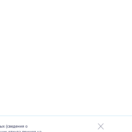
ых (сведения о
чник откуда пришел на