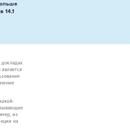
больше
 14,1
х докладах
 является
ьзование
ачение
.
какой-
вызывающие
имер, из
екции на