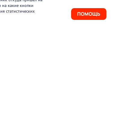
и на какие кнопки
ия статистических
ПОМОЩЬ
925) 411-21-86
ая линия
495) 150-03-69
port@pharmtutor.ru
67, г. Москва, Ленинградский проспект, д.
, БЦ «Регус Авион», офис 427
м работы: с 10:00 до 18:00 (МСК)
ое соглашение
Политика конфиденциальности