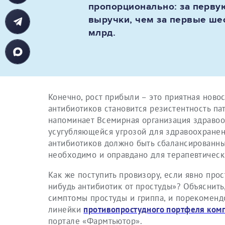
пропорционально: за перву
выручки, чем за первые шес
млрд.
Конечно, рост прибыли – это приятная новос
антибиотиков становится резистентность па
напоминает Всемирная организация здравоох
усугубляющейся угрозой для здравоохранен
антибиотиков должно быть сбалансированным
необходимо и оправдано для терапевтически
Как же поступить провизору, если явно про
нибудь антибиотик от простуды»? Объяснить
симптомы простуды и гриппа, и порекоменд
линейки
противопростудного портфеля ком
портале «Фармтьютор».