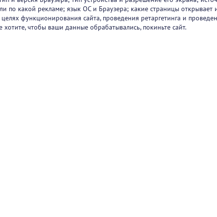
 или по какой рекламе; язык ОС и Браузера; какие страницы открывает 
в целях функционирования сайта, проведения ретаргетинга и проведен
е хотите, чтобы ваши данные обрабатывались, покиньте сайт.
ртнеры
О проекте
Вакансии
Блог
+7 (
Горяч
+7 (
sup
1251
47/2
Режи
Пользовательск