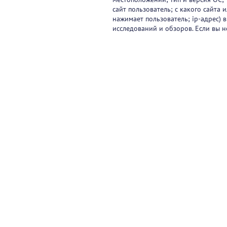
сайт пользователь; с какого сайта
нажимает пользователь; ip-адрес) 
исследований и обзоров. Если вы н
Видеокурсы
Вебинары
Онлайн-события
Па
Контакты
© 2017-2026 ООО «ФАРМКЛУБ»
ИНН 7743805424