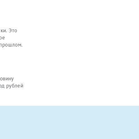
ки. Это
ое
 прошлом.
овину
рд рублей