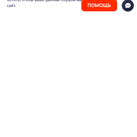
ПОМОЩЬ
сайт.
+7 (925) 411-21-86
Горячая линия
+7 (495) 150-03-69
support@pharmtutor.ru
125167, г. Москва, Ленинградский проспект,
д. 47/2, БЦ «Регус Авион», офис 427
Режим работы: с 10:00 до 18:00 (МСК)
© 2017-2026 ООО «ФАРМКЛУБ»
ИНН 7743805424
ОГРН 1117746012526
Пользовательское соглашение