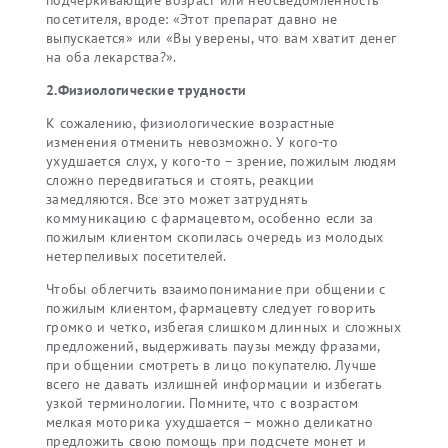
подчеркивающие возраст или неосведомленность
посетителя, вроде: «Этот препарат давно не
выпускается» или «Вы уверены, что вам хватит денег
на оба лекарства?».
2.Физиологические трудности
К сожалению, физиологические возрастные
изменения отменить невозможно. У кого-то
ухудшается слух, у кого-то – зрение, пожилым людям
сложно передвигаться и стоять, реакции
замедляются. Все это может затруднять
коммуникацию с фармацевтом, особенно если за
пожилым клиентом скопилась очередь из молодых
нетерпеливых посетителей.
Чтобы облегчить взаимопонимание при общении с
пожилым клиентом, фармацевту следует говорить
громко и четко, избегая слишком длинных и сложных
предложений, выдерживать паузы между фразами,
при общении смотреть в лицо покупателю. Лучше
всего не давать излишней информации и избегать
узкой терминологии. Помните, что с возрастом
мелкая моторика ухудшается – можно деликатно
предложить свою помощь при подсчете монет и