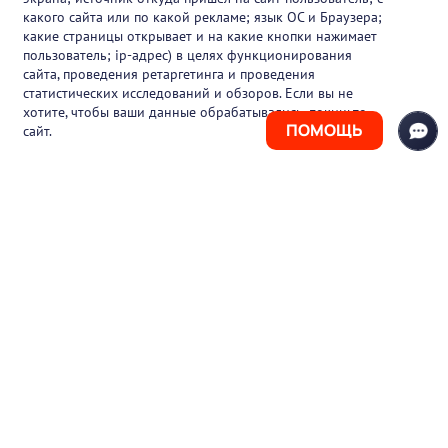
какого сайта или по какой рекламе; язык ОС и Браузера;
Вакансии
какие страницы открывает и на какие кнопки нажимает
пользователь; ip-адрес) в целях функционирования
Блог
сайта, проведения ретаргетинга и проведения
статистических исследований и обзоров. Если вы не
Контакты
хотите, чтобы ваши данные обрабатывались, покиньте
ПОМОЩЬ
сайт.
+7 (925) 411-21-86
Горячая линия
+7 (495) 150-03-69
support@pharmtutor.ru
125167, г. Москва, Ленинградский проспект,
д. 47/2, БЦ «Регус Авион», офис 427
Режим работы: с 10:00 до 18:00 (МСК)
© 2017-2026 ООО «ФАРМКЛУБ»