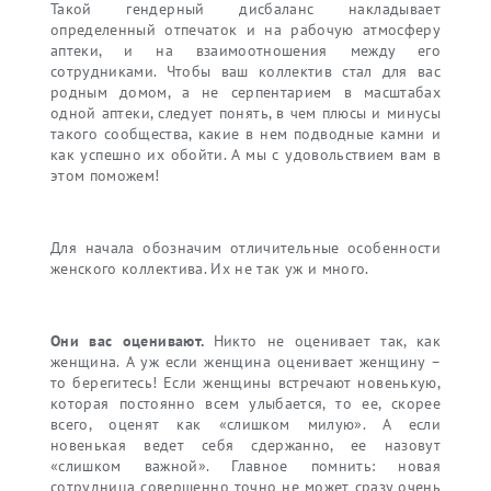
Такой гендерный дисбаланс накладывает
определенный отпечаток и на рабочую атмосферу
аптеки, и на взаимоотношения между его
сотрудниками. Чтобы ваш коллектив стал для вас
родным домом, а не серпентарием в масштабах
одной аптеки, следует понять, в чем плюсы и минусы
такого сообщества, какие в нем подводные камни и
как успешно их обойти. А мы с удовольствием вам в
этом поможем!
Для начала обозначим отличительные особенности
женского коллектива. Их не так уж и много.
Они вас оценивают.
Никто не оценивает так, как
женщина. А уж если женщина оценивает женщину –
то берегитесь! Если женщины встречают новенькую,
которая постоянно всем улыбается, то ее, скорее
всего, оценят как «слишком милую». А если
новенькая ведет себя сдержанно, ее назовут
«слишком важной». Главное помнить: новая
сотрудница совершенно точно не может сразу очень