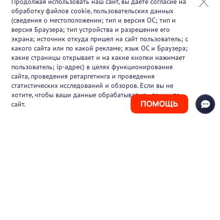
Продолжая использовать наш сайт, вы даете согласие на
обработку файлов cookie, пользовательских данных
Партнеры
(сведения о местоположении; тип и версия ОС; тип и
версия Браузера; тип устройства и разрешение его
О проекте
экрана; источник откуда пришел на сайт пользователь; с
какого сайта или по какой рекламе; язык ОС и Браузера;
Вакансии
какие страницы открывает и на какие кнопки нажимает
пользователь; ip-адрес) в целях функционирования
Блог
сайта, проведения ретаргетинга и проведения
статистических исследований и обзоров. Если вы не
Контакты
хотите, чтобы ваши данные обрабатывались, покиньте
ПОМОЩЬ
сайт.
+7 (925) 411-21-86
Горячая линия
+7 (495) 150-03-69
support@pharmtutor.ru
125167, г. Москва, Ленинградский проспект,
д. 47/2, БЦ «Регус Авион», офис 427
Режим работы: с 10:00 до 18:00 (МСК)