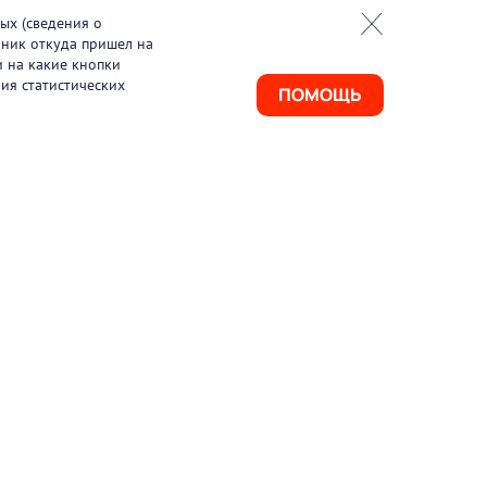
ых (сведения о
чник откуда пришел на
и на какие кнопки
ия статистических
ПОМОЩЬ
925) 411-21-86
ая линия
495) 150-03-69
port@pharmtutor.ru
67, г. Москва, Ленинградский проспект, д.
, БЦ «Регус Авион», офис 427
м работы: с 10:00 до 18:00 (МСК)