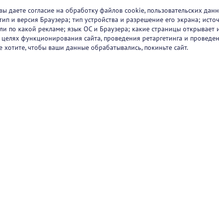
вы даете согласие на обработку файлов cookie, пользовательских данн
тип и версия Браузера; тип устройства и разрешение его экрана; исто
 или по какой рекламе; язык ОС и Браузера; какие страницы открывает 
в целях функционирования сайта, проведения ретаргетинга и проведен
е хотите, чтобы ваши данные обрабатывались, покиньте сайт.
ртнеры
О проекте
Вакансии
Блог
+7 (
Горяч
+7 (
sup
1251
47/2
Режи