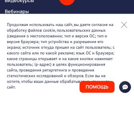
Видеокурсы
Вебинары
Онлайн-события
Продолжая использовать наш сайт, вы даете согласие на
обработку файлов cookie, пользовательских данных
Партнеры
(сведения о местоположении; тип и версия ОС; тип и
версия Браузера; тип устройства и разрешение его
О проекте
экрана; источник откуда пришел на сайт пользователь; с
какого сайта или по какой рекламе; язык ОС и Браузера;
Вакансии
какие страницы открывает и на какие кнопки нажимает
пользователь; ip-адрес) в целях функционирования
Блог
сайта, проведения ретаргетинга и проведения
статистических исследований и обзоров. Если вы не
Контакты
хотите, чтобы ваши данные обрабатывались, покиньте
ПОМОЩЬ
сайт.
+7 (925) 411-21-86
Горячая линия
+7 (495) 150-03-69
support@pharmtutor.ru