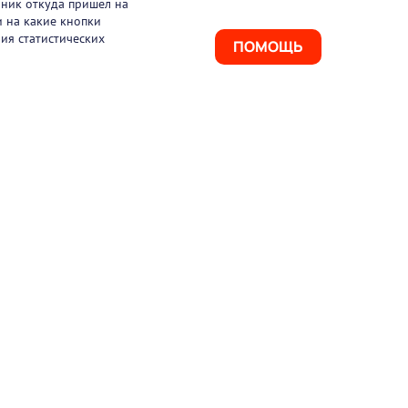
чник откуда пришел на
и на какие кнопки
ия статистических
ПОМОЩЬ
925) 411-21-86
ая линия
495) 150-03-69
port@pharmtutor.ru
67, г. Москва, Ленинградский проспект, д.
, БЦ «Регус Авион», офис 427
м работы: с 10:00 до 18:00 (МСК)
ое соглашение
Политика конфиденциальности