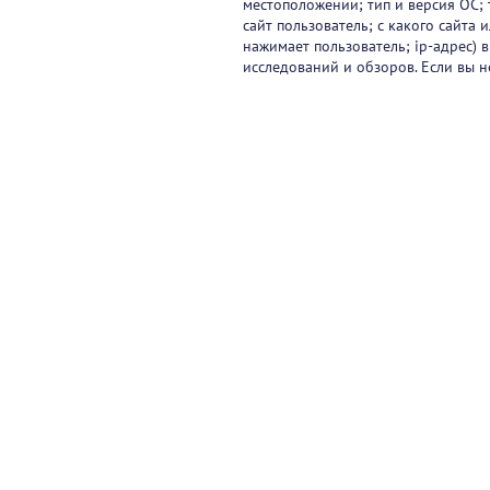
местоположении; тип и версия ОС; 
сайт пользователь; с какого сайта
нажимает пользователь; ip-адрес) 
исследований и обзоров. Если вы н
Видеокурсы
Вебинары
Онлайн-события
Па
Контакты
© 2017-2026 ООО «ФАРМКЛУБ»
ИНН 7743805424