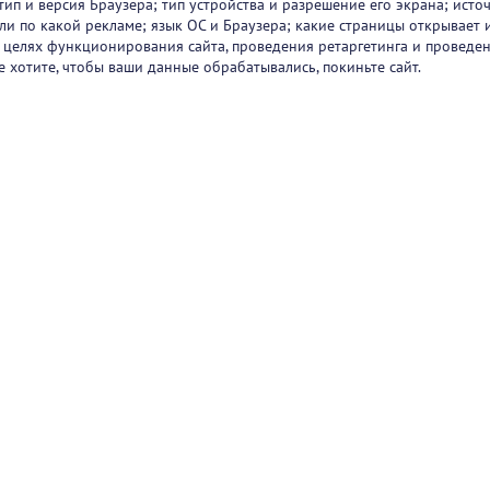
тип и версия Браузера; тип устройства и разрешение его экрана; исто
 или по какой рекламе; язык ОС и Браузера; какие страницы открывает 
в целях функционирования сайта, проведения ретаргетинга и проведен
е хотите, чтобы ваши данные обрабатывались, покиньте сайт.
ртнеры
О проекте
Вакансии
Блог
+7 (
Горяч
+7 (
sup
1251
47/2
Режи
Пользовательск